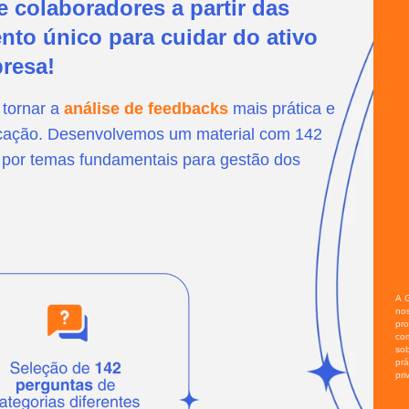
e colaboradores a partir das
to único para cuidar do ativo
resa!
 tornar a
análise de feedbacks
mais prática e
ação. Desenvolvemos um material com 142
por temas fundamentais para gestão dos
A 
no
pro
co
so
pr
pri