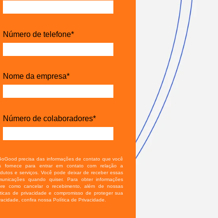
Número de telefone
*
Nome da empresa
*
Número de colaboradores
*
GoGood precisa das informações de contato que você
s fornece para entrar em contato com relação a
dutos e serviços. Você pode deixar de receber essas
municações quando quiser. Para obter informações
bre como cancelar o recebimento, além de nossas
áticas de privacidade e compromisso de proteger sua
vacidade, confira nossa Política de Privacidade.