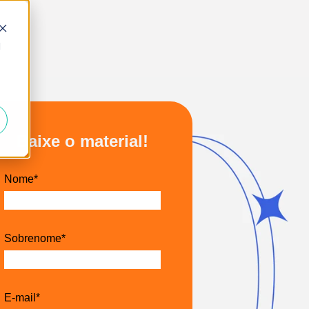
d
Baixe o material!
Nome
*
Sobrenome
*
E-mail
*